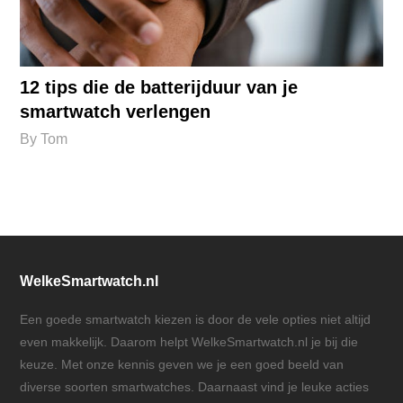
12 tips die de batterijduur van je
smartwatch verlengen
By
Tom
WelkeSmartwatch.nl
Een goede smartwatch kiezen is door de vele opties niet altijd
even makkelijk. Daarom helpt WelkeSmartwatch.nl je bij die
keuze. Met onze kennis geven we je een goed beeld van
diverse soorten smartwatches. Daarnaast vind je leuke acties