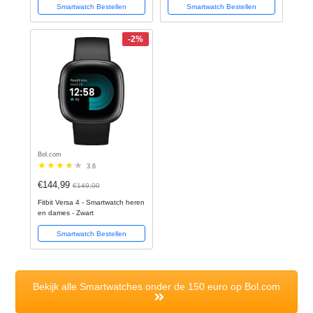
Smartwatch Bestellen
Smartwatch Bestellen
Calorie Teller, Slaap meter, HD –
IOS & Android - Rose goud
-2%
Bol.com
3.6
€144,99
€149,00
Fitbit Versa 4 - Smartwatch heren
en dames - Zwart
Smartwatch Bestellen
Bekijk alle Smartwatches onder de 150 euro op Bol.com