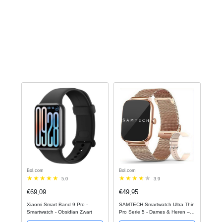
Bol.com
Bol.com
5.0
3.9
€69,09
€49,95
Xiaomi Smart Band 9 Pro -
SAMTECH Smartwatch Ultra Thin
Smartwatch - Obsidian Zwart
Pro Serie 5 - Dames & Heren –
Sport horloge - Stappenteller,