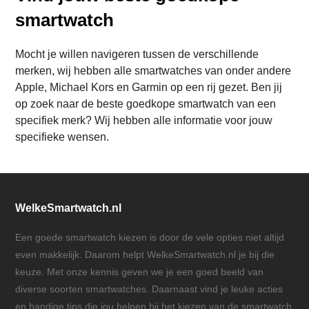
smartwatch
Mocht je willen navigeren tussen de verschillende
merken, wij hebben alle smartwatches van onder andere
Apple, Michael Kors en Garmin op een rij gezet. Ben jij
op zoek naar de beste goedkope smartwatch van een
specifiek merk? Wij hebben alle informatie voor jouw
specifieke wensen.
WelkeSmartwatch.nl
Een goede smartwatch kiezen is door de vele opties niet altijd
even makkelijk. Daarom helpt WelkeSmartwatch.nl je bij die
keuze. Met onze kennis geven we je een goed beeld van
diverse soorten smartwatches. Daarnaast vind je leuke acties
en handige tips die jou helpen bij het kiezen van de smartwatch