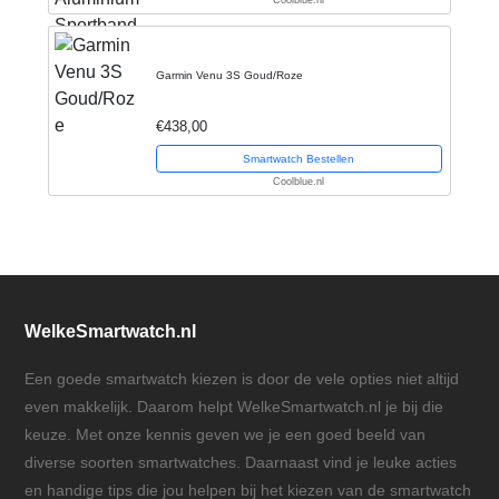
Coolblue.nl
Garmin Venu 3S Goud/Roze
€438,00
Smartwatch Bestellen
Coolblue.nl
WelkeSmartwatch.nl
Een goede smartwatch kiezen is door de vele opties niet altijd
even makkelijk. Daarom helpt WelkeSmartwatch.nl je bij die
keuze. Met onze kennis geven we je een goed beeld van
diverse soorten smartwatches. Daarnaast vind je leuke acties
en handige tips die jou helpen bij het kiezen van de smartwatch