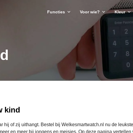
Functies
Voor wie?
Kleur
nd
w kind
ar hij of zij uithangt. Bestel bij Welkesmartwatch.nl nu de leu
k meer en meer bij jongens en meisjes. Op deze pagina vertell