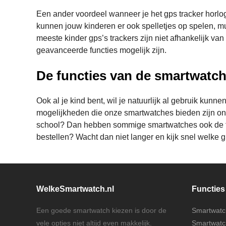
Een ander voordeel wanneer je het gps tracker horloge
kunnen jouw kinderen er ook spelletjes op spelen, mul
meeste kinder gps’s trackers zijn niet afhankelijk v
geavanceerde functies mogelijk zijn.
De functies van de smartwatch
Ook al je kind bent, wil je natuurlijk al gebruik kun
mogelijkheden die onze smartwatches bieden zijn onde
school? Dan hebben sommige smartwatches ook de functi
bestellen? Wacht dan niet langer en kijk snel welke 
WelkeSmartwatch.nl
Functies
Een goede smartwatch kiezen is door de
Smartwatch
vele opties niet altijd even makkelijk.
Smartwatch