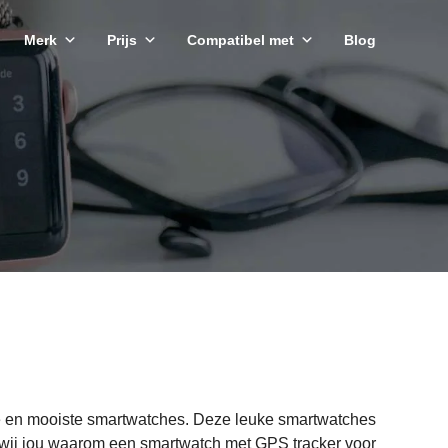
Merk
Prijs
Compatibel met
Blog
kste en mooiste smartwatches. Deze leuke smartwatches
en wij jou waarom een smartwatch met GPS tracker voor