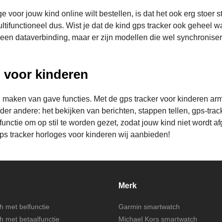
 voor jouw kind online wilt bestellen, is dat het ook erg stoer s
tifunctioneel dus. Wist je dat de kind gps tracker ook geheel wat
an een dataverbinding, maar er zijn modellen die wel synchron
 voor kinderen
nen maken van gave functies. Met de gps tracker voor kinderen a
r andere: het bekijken van berichten, stappen tellen, gps-track
e om op stil te worden gezet, zodat jouw kind niet wordt afgele
gps tracker horloges voor kinderen wij aanbieden!
Merk
 met belfunctie
Garmin smartwatch
 met betaalfunctie
Michael Kors smartwatch